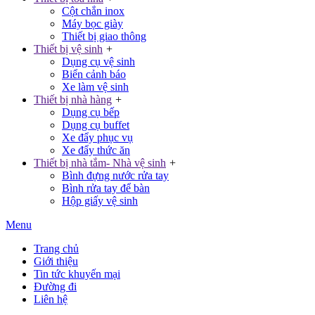
Cột chắn inox
Máy bọc giày
Thiết bị giao thông
Thiết bị vệ sinh
+
Dụng cụ vệ sinh
Biển cảnh báo
Xe làm vệ sinh
Thiết bị nhà hàng
+
Dụng cụ bếp
Dụng cụ buffet
Xe đẩy phục vụ
Xe đẩy thức ăn
Thiết bị nhà tắm- Nhà vệ sinh
+
Bình đựng nước rửa tay
Bình rửa tay để bàn
Hộp giấy vệ sinh
Menu
Trang chủ
Giới thiệu
Tin tức khuyến mại
Đường đi
Liên hệ