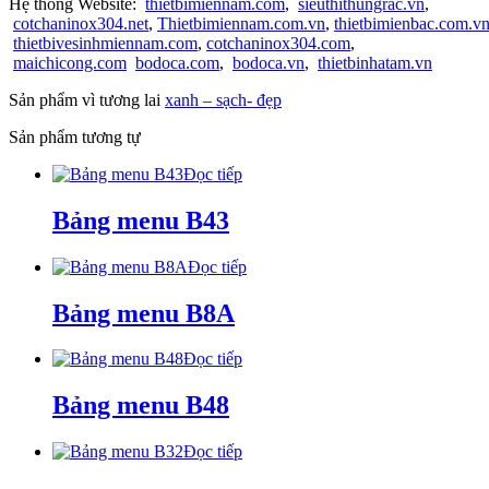
Hệ thống Website:
thietbimiennam.com
,
sieuthithungrac.vn
,
cotchaninox304.net
,
Thietbimiennam.com.vn
,
thietbimienbac.com.v
thietbivesinhmiennam.com
,
cotchaninox304.com
,
maichicong.com
bodoca.com
,
bodoca.vn
,
thietbinhatam.vn
Sản phẩm vì tương lai
xanh – sạch- đẹp
Sản phẩm tương tự
Đọc tiếp
Bảng menu B43
Đọc tiếp
Bảng menu B8A
Đọc tiếp
Bảng menu B48
Đọc tiếp