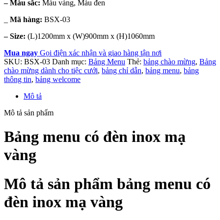
– Màu sắc:
Màu vàng, Màu đen
_
Mã hàng:
BSX-03
– Size:
(L)1200mm x (W)900mm x (H)1060mm
Mua ngay
Gọi điện xác nhận và giao hàng tận nơi
SKU:
BSX-03
Danh mục:
Bảng Menu
Thẻ:
bảng chào mừng
,
Bảng
chào mừng dành cho tiệc cưới
,
bảng chỉ dẫn
,
bảng menu
,
bảng
thông tin
,
bảng welcome
Mô tả
Mô tả sản phẩm
Bảng menu có đèn inox mạ
vàng
Mô tả sản phẩm bảng menu có
đèn inox mạ vàng