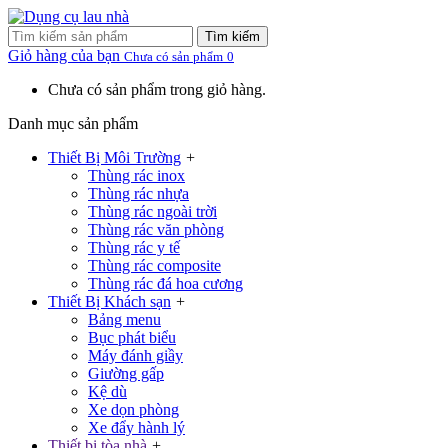
Tìm kiếm
Giỏ hàng của bạn
Chưa có sản phẩm
0
Chưa có sản phẩm trong giỏ hàng.
Danh mục sản phẩm
Thiết Bị Môi Trường
+
Thùng rác inox
Thùng rác nhựa
Thùng rác ngoài trời
Thùng rác văn phòng
Thùng rác y tế
Thùng rác composite
Thùng rác đá hoa cương
Thiết Bị Khách sạn
+
Bảng menu
Bục phát biểu
Máy đánh giầy
Giường gấp
Kệ dù
Xe dọn phòng
Xe đẩy hành lý
Thiết bị tòa nhà
+