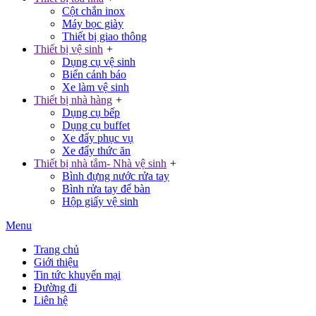
Cột chắn inox
Máy bọc giày
Thiết bị giao thông
Thiết bị vệ sinh
+
Dụng cụ vệ sinh
Biển cảnh báo
Xe làm vệ sinh
Thiết bị nhà hàng
+
Dụng cụ bếp
Dụng cụ buffet
Xe đẩy phục vụ
Xe đẩy thức ăn
Thiết bị nhà tắm- Nhà vệ sinh
+
Bình đựng nước rửa tay
Bình rửa tay để bàn
Hộp giấy vệ sinh
Menu
Trang chủ
Giới thiệu
Tin tức khuyến mại
Đường đi
Liên hệ