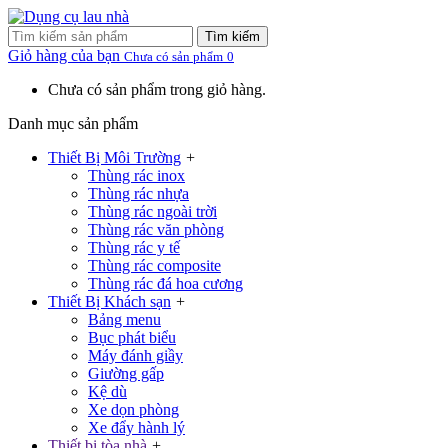
Tìm kiếm
Giỏ hàng của bạn
Chưa có sản phẩm
0
Chưa có sản phẩm trong giỏ hàng.
Danh mục sản phẩm
Thiết Bị Môi Trường
+
Thùng rác inox
Thùng rác nhựa
Thùng rác ngoài trời
Thùng rác văn phòng
Thùng rác y tế
Thùng rác composite
Thùng rác đá hoa cương
Thiết Bị Khách sạn
+
Bảng menu
Bục phát biểu
Máy đánh giầy
Giường gấp
Kệ dù
Xe dọn phòng
Xe đẩy hành lý
Thiết bị tòa nhà
+