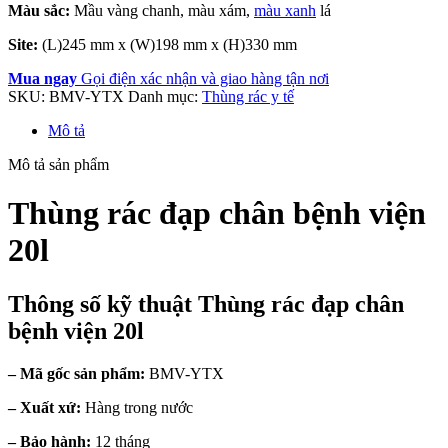
Màu sắc:
Mầu vàng chanh, màu xám,
màu xanh
lá
Site:
(L)245 mm x (W)198 mm x (H)330 mm
Mua ngay
Gọi điện xác nhận và giao hàng tận nơi
SKU:
BMV-YTX
Danh mục:
Thùng rác y tế
Mô tả
Mô tả sản phẩm
Thùng rác đạp chân bệnh viện
20l
Thông số kỹ thuật Thùng rác đạp chân
bệnh viện 20l
– Mã gốc sản phẩm:
BMV-YTX
– Xuất xứ:
Hàng trong nước
– Bảo hành:
12 tháng