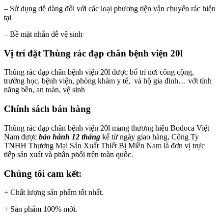
– Sử dụng dễ dàng đối với các loại phương tiện vận chuyển rác hiện
tại
– Bề mặt nhẵn dễ vệ sinh
Vị trí đặt Thùng rác đạp chân bệnh viện 20l
Thùng rác đạp chân bệnh viện 20l được bố trí nơi công cộng,
trường học, bệnh viện, phòng khám y tế, và hộ gia đình… với tính
năng bền, an toàn, vệ sinh
Chính sách bán hàng
Thùng rác đạp chân bệnh viện 20l mang thương hiệu Bodoca Việt
Nam được
bả
o h
à
nh 12 th
á
ng
kể từ ngày giao hàng, Công Ty
TNHH Thương Mại Sản Xuất Thiết Bị Miền Nam là đơn vị trực
tiếp sản xuất và phân phối trên toàn quốc.
Chúng tôi cam kế
t:
+ Chất lượng sản phẩm tốt nhất.
+ Sản phẩm 100% mới.